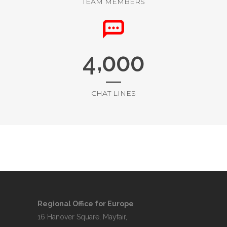
TEAM MEMBERS
,
4
0
0
0
CHAT LINES
Regional Office for Europe
16 Hanover Square, Mayfair,